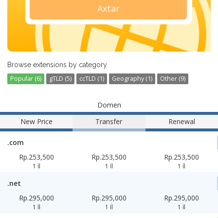
Axtar
Browse extensions by category
Popular (6)
gTLD (5)
ccTLD (1)
Geography (1)
Other (9)
Domen
New Price
Transfer
Renewal
.com
Rp.253,500
Rp.253,500
Rp.253,500
1 İl
1 İl
1 İl
.net
Rp.295,000
Rp.295,000
Rp.295,000
1 İl
1 İl
1 İl