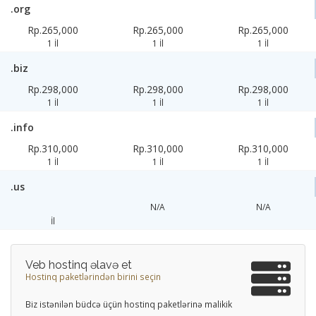
.org
Rp.265,000
Rp.265,000
Rp.265,000
1 İl
1 İl
1 İl
.biz
Rp.298,000
Rp.298,000
Rp.298,000
1 İl
1 İl
1 İl
.info
Rp.310,000
Rp.310,000
Rp.310,000
1 İl
1 İl
1 İl
.us
N/A
N/A
İl
Veb hostinq əlavə et
Hostinq paketlərindən birini seçin
Biz istənilən büdcə üçün hostinq paketlərinə malikik