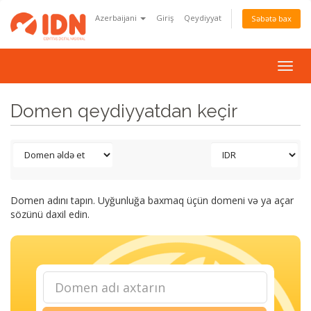
Azerbaijani
Giriş
Qeydiyyat
Səbətə bax
Togg
navig
Domen qeydiyyatdan keçir
Domen adını tapın. Uyğunluğa baxmaq üçün domeni və ya açar
sözünü daxil edin.